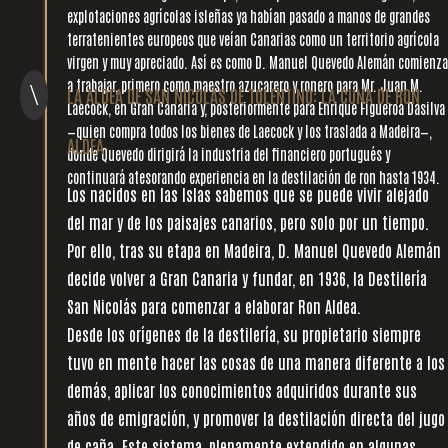
explotaciones agrícolas isleñas ya habían pasado a manos de grandes
terratenientes europeos que veían Canarias como un territorio agrícola
virgen y muy apreciado. Así es como D. Manuel Quevedo Alemán comienza
a trabajar, primero como maestro azucarero y ronero para Mr. Juan M.
\
LA ALDEA DE SAN NICOLÁS DE TOLENTINO: LA CUNA DE RON
Laecock, en Gran Canaria y, posteriormente para Enrique Figueroa Dasilva
—quien compra todos los bienes de Laecock y los traslada a Madeira—,
ALDEA
donde Quevedo dirigirá la industria del financiero portugués y
continuará atesorando experiencia en la destilación de ron hasta 1934.
Los nacidos en las Islas sabemos que se puede vivir alejado
del mar y de los paisajes canarios, pero solo por un tiempo.
Por ello, tras su etapa en Madeira, D. Manuel Quevedo Alemán
decide volver a Gran Canaria y fundar, en 1936, la Destilería
San Nicolás para comenzar a elaborar Ron Aldea.
l
Desde los orígenes de la destilería, su propietario siempre
tuvo en mente hacer las cosas de una manera diferente a los
demás, aplicar los conocimientos adquiridos durante sus
años de emigración, y promover la destilación directa del jugo
de caña. Este sistema, plenamente extendido en algunas