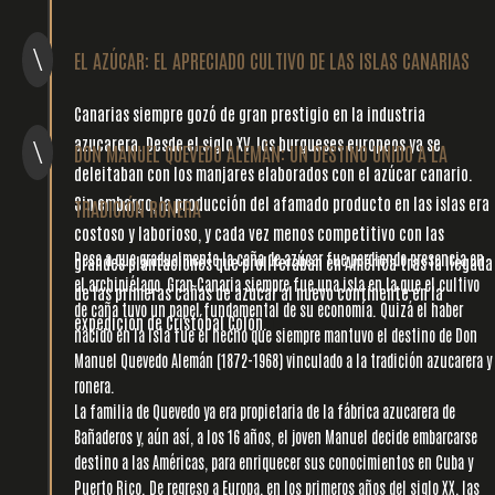
\
EL AZÚCAR: EL APRECIADO CULTIVO DE LAS ISLAS CANARIAS
Canarias siempre gozó de gran prestigio en la industria
azucarera. Desde el siglo XV, los burgueses europeos ya se
\
DON MANUEL QUEVEDO ALEMÁN: UN DESTINO UNIDO A LA
deleitaban con los manjares elaborados con el azúcar canario.
Sin embargo, la producción del afamado producto en las islas era
TRADICIÓN RONERA
costoso y laborioso, y cada vez menos competitivo con las
Pese a que gradualmente la caña de azúcar fue perdiendo presencia en
grandes plantaciones que proliferaban en América tras la llegada
el archipiélago, Gran Canaria siempre fue una isla en la que el cultivo
de las primeras cañas de azúcar al nuevo continente en la
de caña tuvo un papel fundamental de su economía. Quizá el haber
expedición de Cristóbal Colón.
l
nacido en la isla fue el hecho que siempre mantuvo el destino de Don
Manuel Quevedo Alemán (1872-1968) vinculado a la tradición azucarera y
ronera.
La familia de Quevedo ya era propietaria de la fábrica azucarera de
Bañaderos y, aún así, a los 16 años, el joven Manuel decide embarcarse
destino a las Américas, para enriquecer sus conocimientos en Cuba y
Puerto Rico. De regreso a Europa, en los primeros años del siglo XX, las